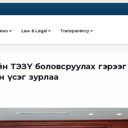
ews
Law & Legal
Transparency
йн ТЭЗҮ боловсруулах гэрээг
н үсэг зурлаа