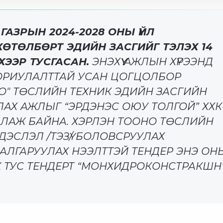
АЗРЫН 2024-2028 ОНЫ ҮЙЛ
ТӨЛБӨРТ ЭДИЙН ЗАСГИЙГ ТЭЛЭХ 14
ХЭЭР ТУСГАСАН.
ЭНЭХҮҮ АЖЛЫН ХҮРЭЭНД
ЗОРИУЛАЛТТАЙ УСАН ЦОГЦОЛБОР
О" ТӨСЛИЙН ТЕХНИК ЭДИЙН ЗАСГИЙН
АХ АЖЛЫГ “ЭРДЭНЭС ОЮУ ТОЛГОЙ” ХХК
ЛЛАЖ БАЙНА. ХЭРЛЭН ТООНО ТӨСЛИЙН
ДЭСЛЭЛ /ТЭЗҮ/ БОЛОВСРУУЛАХ
АЛГАРУУЛАХ НЭЭЛТТЭЙ ТЕНДЕР ЭНЭ ОН
Ж ТУС ТЕНДЕРТ “МОНХИДРОКОНСТРАКШН