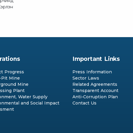
орчинд
Хэрлэн
rations
Important Links
ct Progress
Press Information
Pit Mine
Sector Laws
ground Mine
Related Agreements
ssing Plant
Transparent Account
onment, Water Supply
Anti-Corruption Plan
onmental and Social Impact
Contact Us
ssment