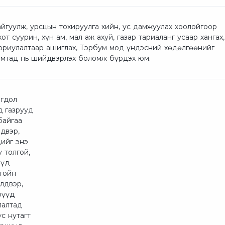
айгуулж, урсцын тохируулга хийн, ус дамжуулах хоолойгоор
 суурин, хүн ам, мал аж ахуй, газар тариаланг усаар хангах,
 зориулалтаар ашиглах, Тэрбум мод үндэсний хөдөлгөөнийг
хамтад нь шийдвэрлэх боломж бүрдэх юм.
огдол
д газрууд
байгаа
двэр,
дийг энэ
 толгой,
үүд
гойн
лдвэр,
рүүд
лалтад
с нутагт