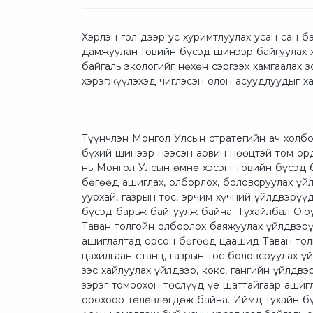
Хэрлэн гол дээр ус хуримтлуулах усан сан б
дамжуулан Говийн бүсэд шинээр байгуулах хот
байгаль экологийг нөхөн сэргээх хамгаалах
хэрэгжүүлэхэд чиглэсэн олон асуудлуудыг 
Түүнчлэн Монгол Улсын стратегийн ач холб
бүхий шинээр нээсэн арвин нөөцтэй том ор
нь Монгол Улсын өмнө хэсэгт говийн бүсэд 
бөгөөд ашиглах, олборлох, боловсруулах үйл
уурхай, газрын тос, эрчим хүчний үйлдвэрүү
бүсэд барьж байгуулж байна. Тухайлбал Оюу
Таван толгойн олборлох баяжуулах үйлдвэр
ашиглалтад орсон бөгөөд цаашид Таван тол
цахилгаан станц, газрын тос боловсруулах үй
зэс хайлуулах үйлдвэр, кокс, гангийн үйлдвэ
зэрэг томоохон төслүүд үе шаттайгаар ашиг
орохоор төлөвлөгдөж байна. Иймд тухайн бү