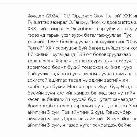
Өнөөдөр /2024.11.01/ “Эрдэнэс Оюу Толгой” ХХК-и
Гүйцэтгэх захирал Э.Ганхүү, “Монхидроконстрак
ХХК-ний захирал Б.Оюунбилэг нар үйлчилгээ үзү
гэрээнд гарын үсэг зурж баталгаажууллаа. Тус
төслийн ТЭЗҮ боловсруулах санхүүжилтийг “Ою
Толгой” ХХК хариуцаж буй бөгөөд гүйцэтгэгч к
1.7 жилийн хугацаанд ТЭЗҮ-г боловсруулахаар
төлөвлөсөн. Хэрлэн гол дээр урсацын тохируулг
зорилгоор боомт бүхий томоохон хиймэл нуур
байгуулж, гадаргын усыг хуримтлуулан хамгаалж
зохистой ашиглах төсөл нь эдийн засгийн ач
холбогдол бүхий Монгол орны Зүүн бүс, Өмнөд г
бүсийн зүүн хэсгийг хамрах бөгөөд энэ нутгийн
хэсэг нь байгалийн хуурай бүс нутагт хамаардаг.
Өөрөөр хэлбэл төсөл хэрэгжих нутаг дэвсгэрт Хэ
аймгийн 3 сум, Төв аймгийн 2 сум, Говьсүмбэр
аймгийн 3 сум, Дорноговь аймгийн 8 сум, Өмнөго
аймгийн 3 сумын газар нутаг хамрагдаж байна.