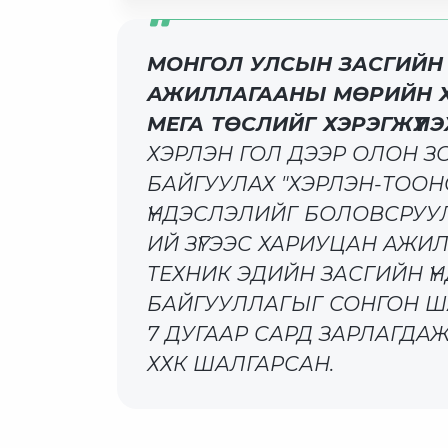
МОНГОЛ УЛСЫН ЗАСГИЙН Г
АЖИЛЛАГААНЫ МӨРИЙН ХӨ
МЕГА ТӨСЛИЙГ ХЭРЭГЖҮҮЛЭ
ХЭРЛЭН ГОЛ ДЭЭР ОЛОН 
БАЙГУУЛАХ "ХЭРЛЭН-ТООН
ҮНДЭСЛЭЛИЙГ БОЛОВСРУУЛ
ИЙ ЗҮГЭЭС ХАРИУЦАН АЖИ
ТЕХНИК ЭДИЙН ЗАСГИЙН ҮН
БАЙГУУЛЛАГЫГ СОНГОН Ш
7 ДУГААР САРД ЗАРЛАГДА
ХХК ШАЛГАРСАН.