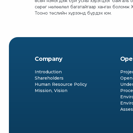
өсөн нэмэгдэж буй усны хэрэгцээг байгаль 
сөрөг нөлөөлөл багатайгаар хангах боломж 
Тооно төслийн хүрээнд бүрдэх юм.
Company
Ope
Introduction
Proje
Shareholders
Open-
Human Resource Policy
Under
Mission, Vision
Proce
Envir
Envir
Asse