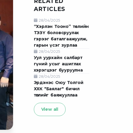
RELATED
ARTICLES
28/04/2025
“Хэрлэн Тооно” төслийн
ТЭЗҮ боловсруулах
гэрээг баталгаажуулж,
гарын үсэг зурлаа
28/04/2025
Уул уурхайн салбарт
гүний усыг ашиглах
хэрэгцээг бууруулна
28/04/2025
Эрдэнэс Оюу Толгой
ХХК "Баялаг" бичил
төглийг баяжууллаа
View all