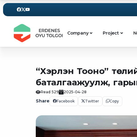
Company
Project
N
“Хэрлэн Тооно” төсли
баталгаажуулж, гары
Read
529
2025-04-28
Share
Facebook
Twitter
Copy