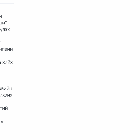
й
шн”
үлэх
у
омпани
а хийх
овийн
 ихэнх
нтий
вь